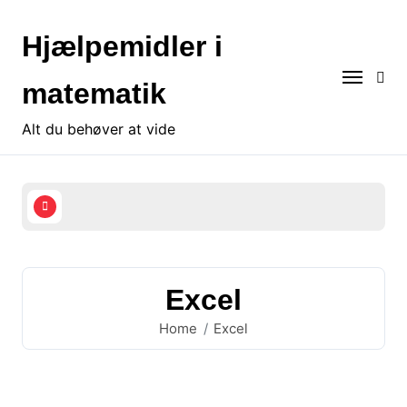
S
k
Hjælpemidler i
i
p
matematik
t
o
Alt du behøver at vide
c
o
n
t
e
n
t
Excel
Home
Excel