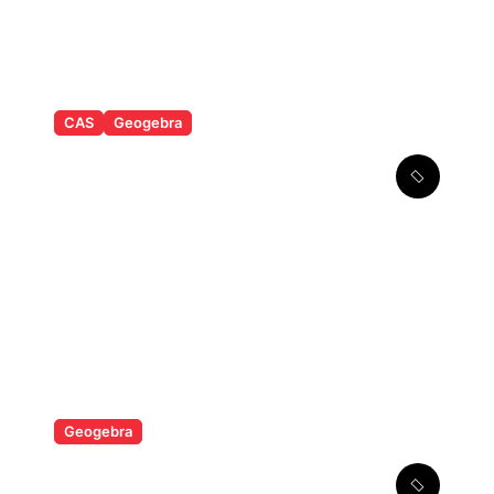
CAS
Geogebra
Løsning af
førstegradsligninger i CAS i
Geogebra
Matematikværktøjssuite
Geogebra
Ligningsløsning i Geogebra