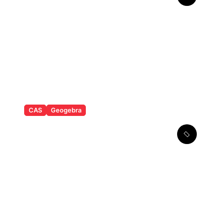
Math Solver
CAS
Geogebra
Løsning af
førstegradsligninger i CAS i
Geogebra Classic