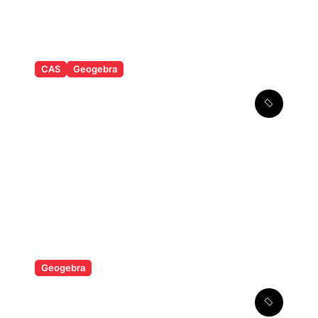
CAS
Geogebra
Løsning af
førstegradsligninger i CAS i
Geogebra
Matematikværktøjssuite
Geogebra
Ligningsløsning i Geogebra
Math Solver