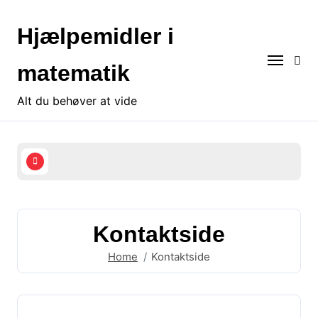
S
k
Hjælpemidler i
i
p
matematik
t
o
Alt du behøver at vide
c
o
n
t
e
n
t
Kontaktside
Home
Kontaktside