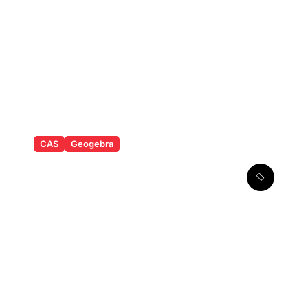
CAS
Geogebra
Løsning af
førstegradsligninger i CAS i
Geogebra Classic